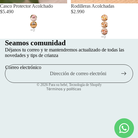
Casco Protector Acolchado
Agotado
Rodilleras Acolchadas
$5.490
$2.990
Seamos comunidad
Política de privacidad
Déjanos tu correo y te mantendremos actualizado de todas las
Política de reembolso
novedades y tips de crianza
Información de contacto
Correo electrónico
Términos del servicio
Política de envío
© 2026
Para su bebé
,
Tecnología de Shopify
Términos y políticas