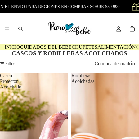
 EL ENVIO PARA REGIONES EN COMPRAS SOBRE $59.990
INICIO
CUIDADOS DEL BEBÉ
CHUPETES
ALIMENTACIÓN
O
CASCOS Y RODILLERAS ACOLCHADOS
Filtro
Columna de cuadrícul
Casco
Rodilleras
Protector
Acolchadas
Acolchado