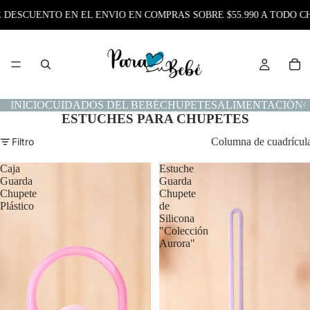
E DESCUENTO EN EL ENVIO EN COMPRAS SOBRE $55.990 A TODO CH
INICIO
CUIDADOS DEL BEBÉ
CHUPETES
ALIMENTACIÓN
O
ESTUCHES PARA CHUPETES
Filtro
Columna de cuadrícul
Caja
Estuche
Guarda
Guarda
Chupete
Chupete
Plástico
de
Silicona
"Colección
Aurora"