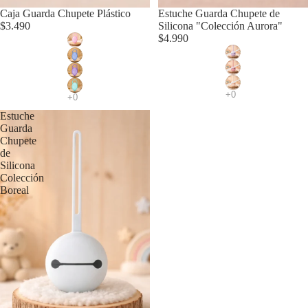
Caja Guarda Chupete Plástico
Agotado
Estuche Guarda Chupete de
$3.490
Silicona "Colección Aurora"
$4.990
Estuche
Guarda
Chupete
de
Silicona
Colección
Boreal