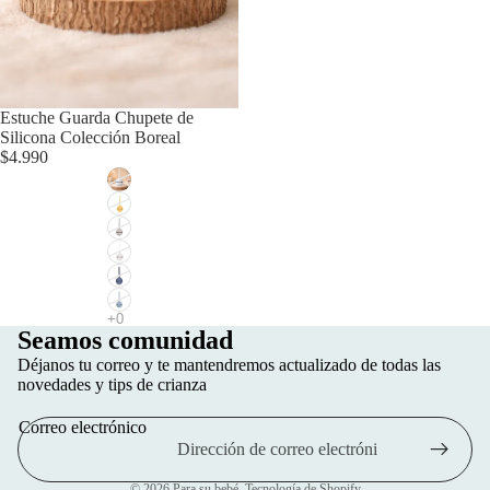
Agotado
Estuche Guarda Chupete de
Silicona Colección Boreal
$4.990
Seamos comunidad
Política de privacidad
Déjanos tu correo y te mantendremos actualizado de todas las
Política de reembolso
novedades y tips de crianza
Información de contacto
Correo electrónico
Términos del servicio
Política de envío
© 2026
Para su bebé
,
Tecnología de Shopify