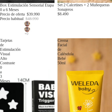
Set 2 Calcetines + 2 Muñequeras
Oferta
Box Estimulación Sensorial Etapa
Sonajeros
0 a 6 Meses
$8.490
Precio de oferta
$39.990
Precio habitual
$48.990
Tarjetas
Crema
de
Facial
Estimulación
de
Visual
Caléndula
Alto
Bebé
Contraste
50ml
0
a
3
Meses