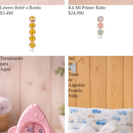
Letrero Bebé a Bordo
Kit Mi Primer Baño
$3.490
$24.990
Termómetro
Set
para
de
Agua
4
Tutos
de
Algodón
Franela
Niño