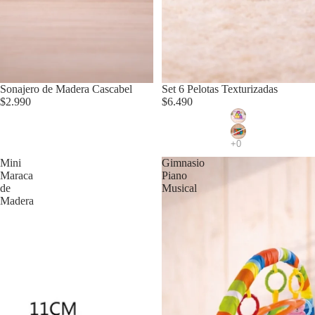
Agotado
Sonajero de Madera Cascabel
Set 6 Pelotas Texturizadas
$2.990
$6.490
Mini
Gimnasio
Maraca
Piano
de
Musical
Madera