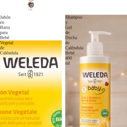
Jabón
Shampoo
en
y
Barra
Gel
para
de
Bebé
Ducha
Vegetal
de
de
Caléndula
Caléndula
Bebé
400
ml