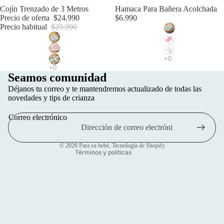
Oferta
Cojín Trenzado de 3 Metros
Hamaca Para Bañera Acolchada
Precio de oferta
$24.990
$6.990
Precio habitual
$29.990
Seamos comunidad
Política de privacidad
Déjanos tu correo y te mantendremos actualizado de todas las
Política de reembolso
novedades y tips de crianza
Información de contacto
Correo electrónico
Términos del servicio
Política de envío
© 2026
Para su bebé
,
Tecnología de Shopify
Términos y políticas