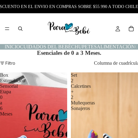
TO EN EL ENVIO EN COMPRAS SOBRE $55.990 A TODO CHILE
INICIO
CUIDADOS DEL BEBÉ
CHUPETES
ALIMENTACIÓN
O
Esenciales de 0 a 3 Meses.
Filtro
Columna de cuadrícul
Box
Set
Estimulación
2
Sensorial
Calcetines
Etapa
+
0
2
a
Muñequeras
6
Sonajeros
Meses