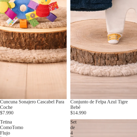
Cuncuna Sonajero Cascabel Para
Agotado
Conjunto de Felpa Azul Tigre
Coche
Bebé
$7.990
$14.990
Tetina
Set
ComoTomo
de
Flujo
4