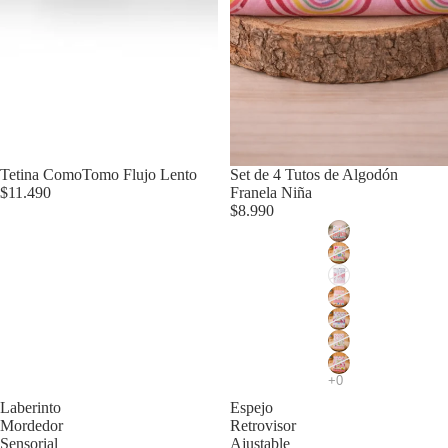
Agotado
Tetina ComoTomo Flujo Lento
Agotado
Set de 4 Tutos de Algodón
$11.490
Franela Niña
$8.990
Laberinto
Espejo
Mordedor
Retrovisor
Sensorial
Ajustable