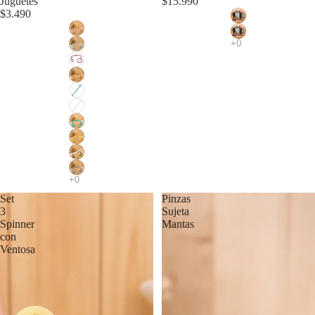
Juguetes
$15.990
$3.490
Set
Pinzas
3
Sujeta
Spinner
Mantas
con
Ventosa