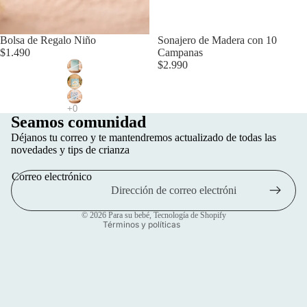
Bolsa de Regalo Niño
Sonajero de Madera con 10
$1.490
Campanas
$2.990
Seamos comunidad
Política de privacidad
Déjanos tu correo y te mantendremos actualizado de todas las
Política de reembolso
novedades y tips de crianza
Información de contacto
Correo electrónico
Términos del servicio
Política de envío
© 2026
Para su bebé
,
Tecnología de Shopify
Términos y políticas