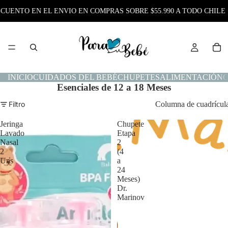
 EN EL ENVIO EN COMPRAS SOBRE $55.990 A TODO CHILE
INICIO
CUIDADOS DEL BEBÉ
CHUPETES
ALIMENTACIÓN
O
Esenciales de 12 a 18 Meses
Filtro
Columna de cuadrícul
Jeringa
Chupete
Lavado
Etapa
Nasal
2
2
(4
Uns
a
24
Meses)
Dr.
Marinov