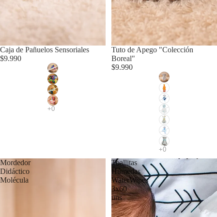
Caja de Pañuelos Sensoriales
Tuto de Apego "Colección
$9.990
Boreal"
$9.990
Mordedor
Toallitas
Didáctico
Húmedas
Molécula
WaterWipes
3x60
uns