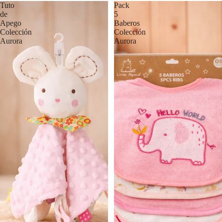
Tuto
Pack
de
5
Apego
Baberos
Colección
Colección
Aurora
Aurora