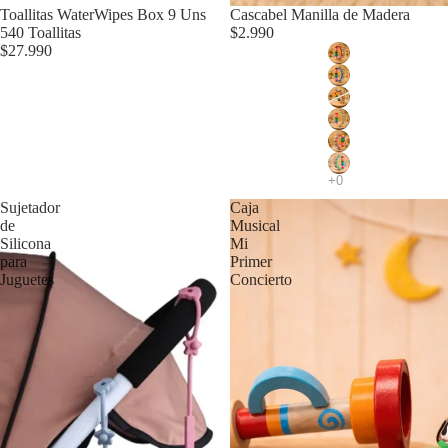
Toallitas WaterWipes Box 9 Uns
Cascabel Manilla de Madera
540 Toallitas
$2.990
$27.990
Sujetador
Caja
de
Musical
Silicona
Mi
para
Primer
Juguetes
Concierto