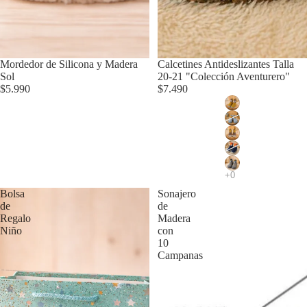
Mordedor de Silicona y Madera
Calcetines Antideslizantes Talla
Sol
20-21 "Colección Aventurero"
$5.990
$7.490
Bolsa
Sonajero
de
de
Regalo
Madera
Niño
con
10
Campanas