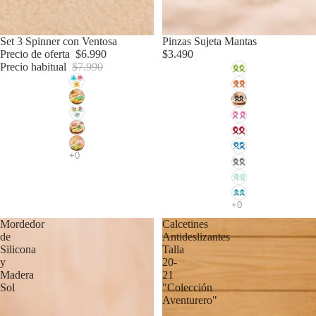
Oferta
Set 3 Spinner con Ventosa
Pinzas Sujeta Mantas
Precio de oferta
$6.990
$3.490
Precio habitual
$7.990
Mordedor
Calcetines
de
Antideslizantes
Silicona
Talla
y
20-
Madera
21
Sol
"Colección
Aventurero"