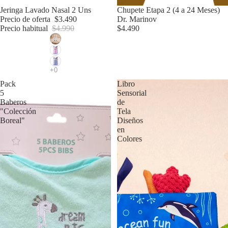
Oferta
Jeringa Lavado Nasal 2 Uns
Chupete Etapa 2 (4 a 24 Meses)
Precio de oferta
$3.490
Dr. Marinov
Precio habitual
$4.990
$4.490
Pack
Libro
5
Sensorial
Baberos
de
"Colección
Tela
Boreal"
Diseños
en
Colores