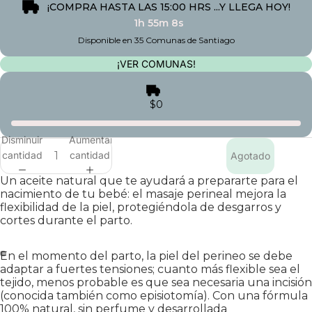
¡COMPRA HASTA LAS 15:00 HRS ...Y LLEGA HOY!
1h 55m 7s
Disponible en 35 Comunas de Santiago
¡VER COMUNAS!
$0
Disminuir
Aumentar
cantidad
cantidad
Agotado
Un aceite natural que te ayudará a prepararte para el
nacimiento de tu bebé: el masaje perineal mejora la
flexibilidad de la piel, protegiéndola de desgarros y
cortes durante el parto.
En el momento del parto, la piel del perineo se debe
adaptar a fuertes tensiones; cuanto más flexible sea el
tejido, menos probable es que sea necesaria una incisión
(conocida también como episiotomía). Con una fórmula
100% natural, sin perfume y desarrollada