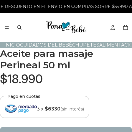
DE DESCUENTO EN EL ENVIO EN COMPRAS SOBRE $55.990 A
INICIO
CUIDADOS DEL BEBÉ
CHUPETES
ALIMENTACI
Aceite para masaje
Perineal 50 ml
$18.990
Pago en cuotas
3 x
$6330
(sin interés)