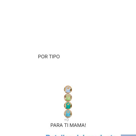
CALCETAS ENGOMADAS 🩵
POR TIPO
DIDÁCTICOS
SENSORIALES
BLOQUES Y CONSTRUCCIÓN
MONTESSORI
RODADOS
MUSICALES
MADERA
PARA TI MAMA!
PLAY MAT Y TATAMIS