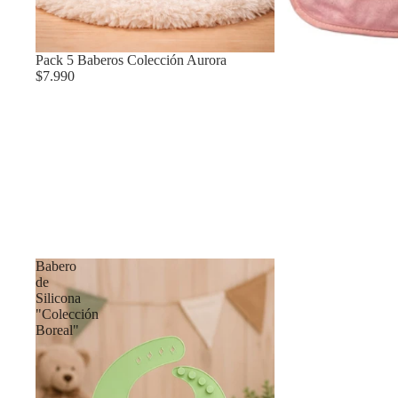
Pack 5 Baberos Colección Aurora
$7.990
Babero
de
Silicona
"Colección
Boreal"