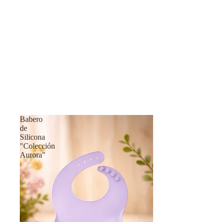
Babero
de
Silicona
"Colección
Aurora"