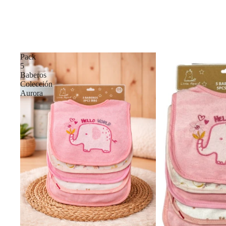
Pack
5
Baberos
Colección
Aurora