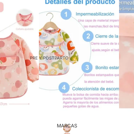
Ver Todo!
POR EDAD
DE 0 A 6 MESES
DE 6 A 12 MESES
DE 12 A 18 MESES
PRE Y POSTPARTO
DE 18 A 24 MESES
LACTANCIA MATERNA
DE 2 A 3 AÑOS
FULAR
DE 3 A 4 AÑOS
BOLSOS Y MOCHILAS
DE 4 AÑOS EN ADELANTE
MATERNALES
Ver Todo!
COJÍN MATERNAL Y DE LACTANCIA
Ver Todo!
Ver Todo!
MARCAS