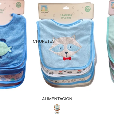
Ver Todo!
HORA DE MUDAR🚼!
PAÑALES Y CREMAS
TOALLAS HUMEDAS Y ACCESORIOS
MUDADORES
CHUPETES
PELELAS Y ADAPTADORES
DR. MARINOV
Ver Todo!
TWISTSHAKE
MININOR
HORA DE DORMIR 💤!
Ver Todo!
FIGURAS DE APEGO
MANTAS Y COJINES
PORTA CHUPETES
RUIDOS BLANCOS Y PROYECTORES
DE TELA
ALIMENTACIÓN
Ver Todo!
DE SILICONA
PERSONALIZADOS
CUANDO ME ENFERMO🤒!