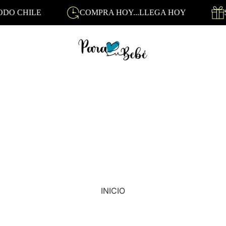
HILE
COMPRA HOY...LLEGA HOY
$3.300
INICIO