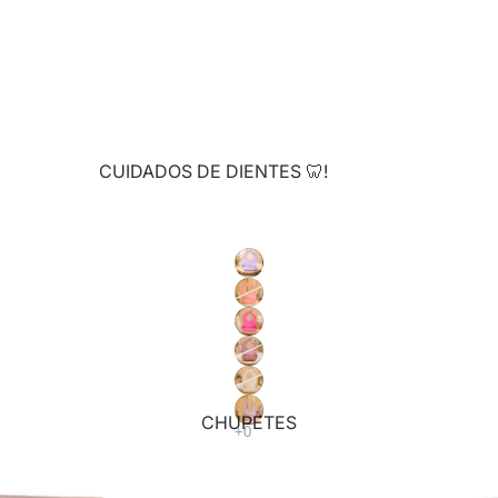
CUIDADOS DE DIENTES 🦷!
MORDEDORES
CEPILLOS Y PASTAS
Ver Todo!
HORA DEL BAÑO 🛁!
HIGIENE Y CUIDADOS DEL BEBÉ
BAÑERAS Y ACCESORIOS
CHUPETES
ENTRETENCIÓN EN EL AGUA
PELELAS Y ADAPTADORES