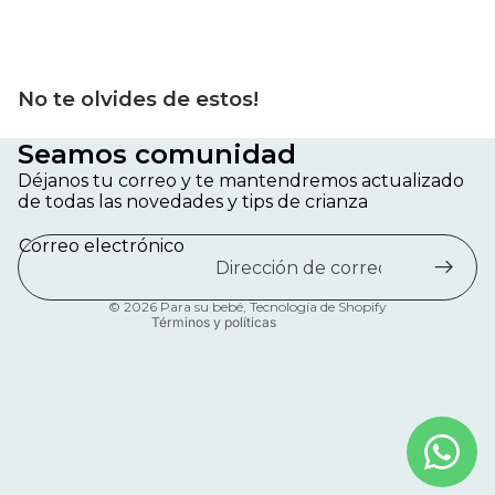
No te olvides de estos!
Seamos comunidad
Política de privacidad
Déjanos tu correo y te mantendremos actualizado
Política de reembolso
de todas las novedades y tips de crianza
Información de contacto
Correo electrónico
Términos del servicio
Política de envío
© 2026
Para su bebé
,
Tecnología de Shopify
Términos y políticas