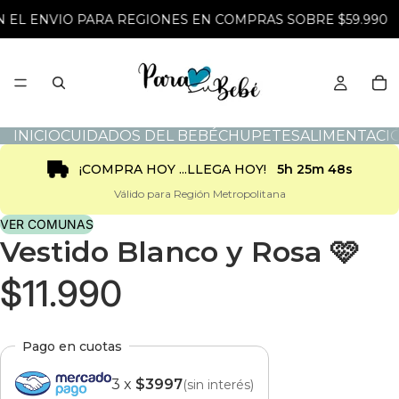
 EL ENVIO PARA REGIONES EN COMPRAS SOBRE $59.990
INICIO
CUIDADOS DEL BEBÉ
CHUPETES
ALIMENTACI
¡COMPRA HOY ...LLEGA HOY!
5h 25m 48s
Válido para Región Metropolitana
VER COMUNAS
Vestido Blanco y Rosa 🩷
$11.990
Pago en cuotas
3 x
$3997
(sin interés)