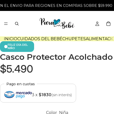
N EL ENVIO PARA REGIONES EN COMPRAS SOBRE $59.990
INICIO
CUIDADOS DEL BEBÉ
CHUPETES
ALIMENTACI
FELIZ DÍA DEL
NIÑO
Casco Protector Acolchado
$5.490
Pago en cuotas
3 x
$1830
(sin interés)
Color
Niña