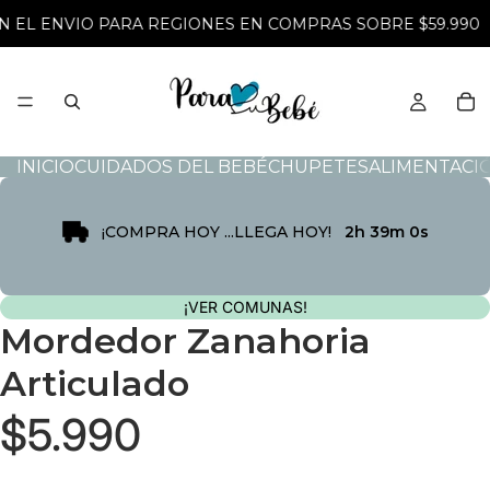
N EL ENVIO PARA REGIONES EN COMPRAS SOBRE $59.990
INICIO
CUIDADOS DEL BEBÉ
CHUPETES
ALIMENTACI
¡COMPRA HOY ...LLEGA HOY!
2h 39m 0s
¡VER COMUNAS!
Mordedor Zanahoria
Articulado
$5.990