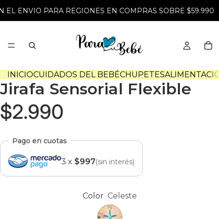
N EL ENVIO PARA REGIONES EN COMPRAS SOBRE $59.990
INICIO
CUIDADOS DEL BEBÉ
CHUPETES
ALIMENTACI
Jirafa Sensorial Flexible
$2.990
Pago en cuotas
3 x
$997
(sin interés)
Color
Celeste