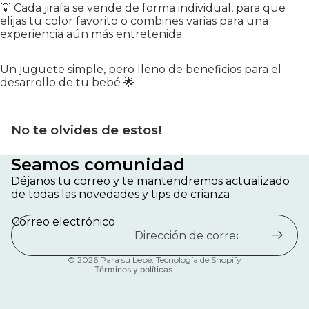
💡 Cada jirafa se vende de forma individual, para que
elijas tu color favorito o combines varias para una
experiencia aún más entretenida.
Un juguete simple, pero lleno de beneficios para el
desarrollo de tu bebé 🌟
No te olvides de estos!
Seamos comunidad
Política de privacidad
Déjanos tu correo y te mantendremos actualizado
Política de reembolso
de todas las novedades y tips de crianza
Información de contacto
Correo electrónico
Términos del servicio
Política de envío
© 2026
Para su bebé
,
Tecnología de Shopify
Términos y políticas