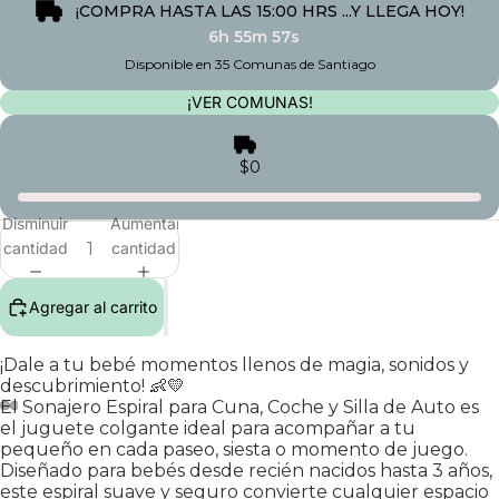
¡COMPRA HASTA LAS 15:00 HRS ...Y LLEGA HOY!
6h 55m 57s
Disponible en 35 Comunas de Santiago
¡VER COMUNAS!
$0
Disminuir
Aumentar
cantidad
cantidad
Agregar al carrito
¡Dale a tu bebé momentos llenos de magia, sonidos y
descubrimiento! 👶💛
El Sonajero Espiral para Cuna, Coche y Silla de Auto es
el juguete colgante ideal para acompañar a tu
pequeño en cada paseo, siesta o momento de juego.
Diseñado para bebés desde recién nacidos hasta 3 años,
este espiral suave y seguro convierte cualquier espacio