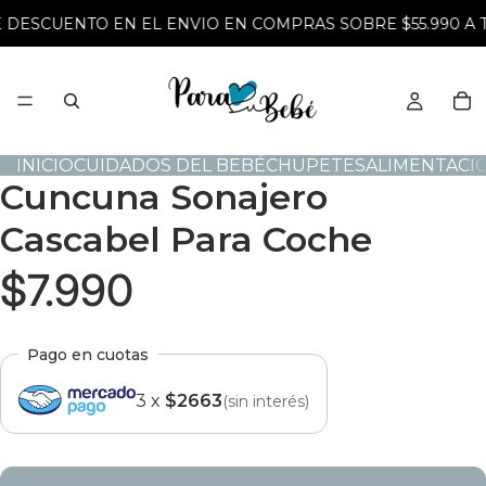
E DESCUENTO EN EL ENVIO EN COMPRAS SOBRE $55.990 A 
INICIO
CUIDADOS DEL BEBÉ
CHUPETES
ALIMENTACI
Cuncuna Sonajero
Cascabel Para Coche
$7.990
Pago en cuotas
3 x
$2663
(sin interés)