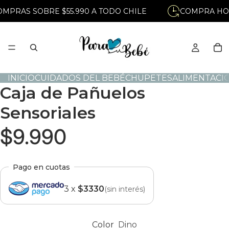
MPRAS SOBRE $55.990 A TODO CHILE
COMPRA HOY.
INICIO
CUIDADOS DEL BEBÉ
CHUPETES
ALIMENTACI
Caja de Pañuelos
Sensoriales
$9.990
Pago en cuotas
3 x
$3330
(sin interés)
Color
Dino