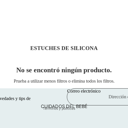
ESTUCHES DE SILICONA
Política de privacidad
No se encontró ningún producto.
Política de reembolso
Prueba a utilizar menos filtros o
elimina todos los filtros
.
Información de contacto
Términos del servicio
Correo electrónico
vedades y tips de
Política de envío
CUIDADOS DEL BEBÉ
Términos y políticas